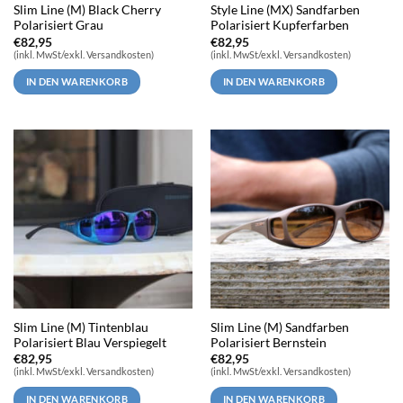
Slim Line (M) Black Cherry
Style Line (MX) Sandfarben
Polarisiert Grau
Polarisiert Kupferfarben
€
82,95
€
82,95
(inkl. MwSt/exkl. Versandkosten)
(inkl. MwSt/exkl. Versandkosten)
IN DEN WARENKORB
IN DEN WARENKORB
Slim Line (M) Tintenblau
Slim Line (M) Sandfarben
Polarisiert Blau Verspiegelt
Polarisiert Bernstein
€
82,95
€
82,95
(inkl. MwSt/exkl. Versandkosten)
(inkl. MwSt/exkl. Versandkosten)
IN DEN WARENKORB
IN DEN WARENKORB