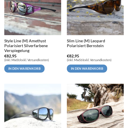
Style Line (M) Amethyst
Slim Line (M) Leopard
Polarisiert Silverfarbene
Polarisiert Bernstein
Verspiegelung
€
82,95
€
82,95
(inkl. MwSt/exkl. Versandkosten)
(inkl. MwSt/exkl. Versandkosten)
IN DEN WARENKORB
IN DEN WARENKORB