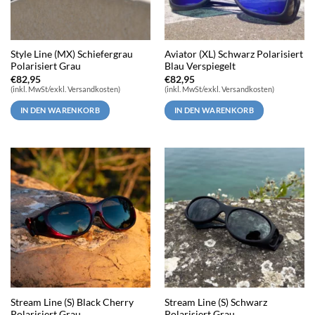
Style Line (MX) Schiefergrau
Aviator (XL) Schwarz Polarisiert
Polarisiert Grau
Blau Verspiegelt
€
82,95
€
82,95
(inkl. MwSt/exkl. Versandkosten)
(inkl. MwSt/exkl. Versandkosten)
IN DEN WARENKORB
IN DEN WARENKORB
Stream Line (S) Black Cherry
Stream Line (S) Schwarz
Polarisiert Grau
Polarisiert Grau