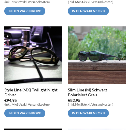
(inkl. MwSt/exkl. Versandkosten)
(inkl. MwSt/exkl. Versandkosten)
IN DEN WARENKORB
IN DEN WARENKORB
Style Line (MX) Twilight Night
Slim Line (M) Schwarz
Driver
Polarisiert Grau
€
94,95
€
82,95
(inkl. MwSt/exkl. Versandkosten)
(inkl. MwSt/exkl. Versandkosten)
IN DEN WARENKORB
IN DEN WARENKORB