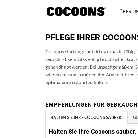
Zum
Inhalt
ÜBER U
übergehen
PFLEGE IHRER COCOON
Cocoons sind ungelaublich strapazierfähig. 
Jedoch ist kein Glas völlig bruchsicher, kra
gehandhabt werden. Bei unsachgemäßem Gebr
wiederum zum Ermüden der Augen führen ka
optimalem Zustand zu halten.
EMPFEHLUNGEN FÜR GEBRAUCH
HALTEN SIE IHRE COCOONS SAUBER.
G
Halten Sie Ihre Cocoons sauber.