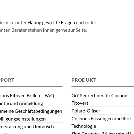
ie bitte unter
Häufig gestellte Fragen
nach oder
nten Berater stehen Ihnen gerne zur Seite.
PPORT
PRODUKT
ons Fitover-Brillen – FAQ
Größenrechner für Cocoons
Fitovers
antie und Anmeldung
Polaré-Gläser
emeine Geschäftsbedingungen
Cocoons Fassungen und ihre
illigungseinstellungen
Technologie
kerstattung und Umtausch
Sind Cocoons-Brillen robust?