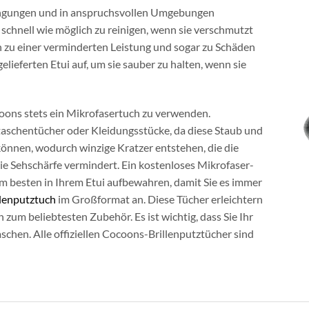
ngungen und in anspruchsvollen Umgebungen
so schnell wie möglich zu reinigen, wenn sie verschmutzt
n zu einer verminderten Leistung und sogar zu Schäden
lieferten Etui auf, um sie sauber zu halten, wenn sie
coons stets ein Mikrofasertuch zu verwenden.
taschentücher oder Kleidungsstücke, da diese Staub und
 können, wodurch winzige Kratzer entstehen, die die
die Sehschärfe vermindert. Ein kostenloses Mikrofaser-
 am besten in Ihrem Etui aufbewahren, damit Sie es immer
llenputztuch
im Großformat an. Diese Tücher erleichtern
 zum beliebtesten Zubehör. Es ist wichtig, dass Sie Ihr
chen. Alle offiziellen Cocoons-Brillenputztücher sind