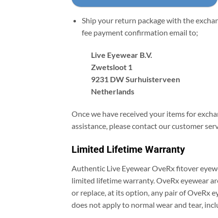
Ship your return package with the exchang
fee payment confirmation email to;
Live Eyewear B.V.
Zwetsloot 1
9231 DW Surhuisterveen
Netherlands
Once we have received your items for exchan
assistance, please contact our customer serv
Limited Lifetime Warranty
Authentic Live Eyewear OveRx fitover eyewe
limited lifetime warranty. OveRx eyewear are
or replace, at its option, any pair of OveRx
does not apply to normal wear and tear, inclu