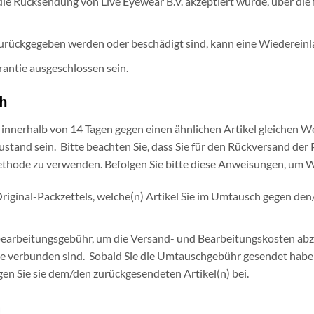
die Rücksendung von Live Eyewear B.V. akzeptiert wurde, über d
urückgegeben werden oder beschädigt sind, kann eine Wiedereinl
antie ausgeschlossen sein.
h
n innerhalb von 14 Tagen gegen einen ähnlichen Artikel gleichen 
tand sein. Bitte beachten Sie, dass Sie für den Rückversand der 
ethode zu verwenden. Befolgen Sie bitte diese Anweisungen, um
Original-Packzettels, welche(n) Artikel Sie im Umtausch gegen den
arbeitungsgebühr, um die Versand- und Bearbeitungskosten abz
 verbunden sind. Sobald Sie die Umtauschgebühr gesendet haben,
gen Sie sie dem/den zurückgesendeten Artikel(n) bei.