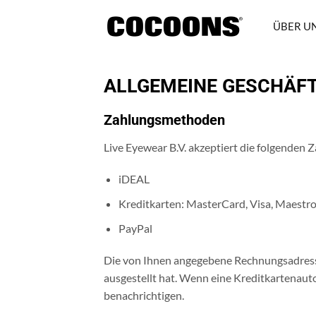
Zum
Inhalt
ÜBER U
übergehen
ALLGEMEINE GESCHÄF
Zahlungsmethoden
Live Eyewear B.V. akzeptiert die folgenden
iDEAL
Kreditkarten: MasterCard, Visa, Maestro
PayPal
Die von Ihnen angegebene Rechnungsadresse 
ausgestellt hat. Wenn eine Kreditkartenautor
benachrichtigen.