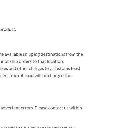
 product.
the available shipping destinations from the
nnot ship orders to that location.
xes and other charges (e.g. customs fees)
omers from abroad will be charged the
inadvertent errors. Please contact us within
 related to future or past prices in our