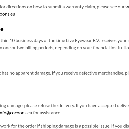
r for directions on how to submit a warranty claim, please see our
w
oons.eu
ue
in 10 business days of the time Live Eyewear B.V. receives your 
one or two billing periods, depending on your financial institution’
ut has no apparent damage. If you receive defective merchandise, p
ping damage, please refuse the delivery. If you have accepted deliv
info@cocoons.eu
for assistance.
work for the order if shipping damage is a possible issue. If you d