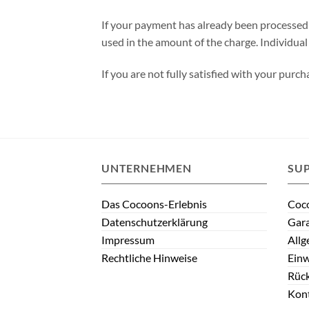
If your payment has already been processed 
used in the amount of the charge. Individual
If you are not fully satisfied with your purc
UNTERNEHMEN
SU
Das Cocoons-Erlebnis
Coco
Datenschutzerklärung
Gar
Impressum
Allg
Rechtliche Hinweise
Einw
Rüc
Kon