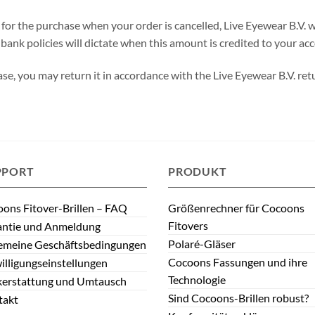
for the purchase when your order is cancelled, Live Eyewear B.V. w
 bank policies will dictate when this amount is credited to your ac
hase, you may return it in accordance with the Live Eyewear B.V. re
PPORT
PRODUKT
ons Fitover-Brillen – FAQ
Größenrechner für Cocoons
Fitovers
antie und Anmeldung
Polaré-Gläser
emeine Geschäftsbedingungen
Cocoons Fassungen und ihre
illigungseinstellungen
Technologie
kerstattung und Umtausch
Sind Cocoons-Brillen robust?
takt