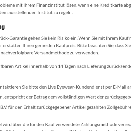
obleme mit Ihrem Finanzinstitut lösen, wenn eine Kreditkarte abge
em ausstellenden Institut zu regeln.
ng
k-Garantie gehen Sie kein Risiko ein. Wenn Sie mit Ihrem Kauf ni
 erstatten Ihnen gerne den Kaufpreis. Bitte beachten Sie, dass S
ne nachverfolgbare Versandmethode zu verwenden.
fbaren Artikel innerhalb von 14 Tagen nach Lieferung zurücksend
ntaktieren Sie bitte den Live Eyewear-Kundendienst per E-Mail a
, entspricht der Betrag dem vollständigen Wert der zurückgegebe
 B.V. für den Erhalt zurückgegebener Artikel gezahlten Zollgebüh
kel wird über die für den Kauf verwendete Zahlungsmethode verr