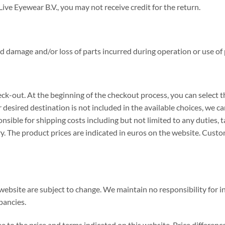
ve Eyewear B.V., you may not receive credit for the return.
ed damage and/or loss of parts incurred during operation or use of
heck-out. At the beginning of the checkout process, you can select 
desired destination is not included in the available choices, we ca
e for shipping costs including but not limited to any duties, ta
y. The product prices are indicated in euros on the website. Cust
s website are subject to change. We maintain no responsibility for 
pancies.
to the price and terms indicated on this website. Price differences