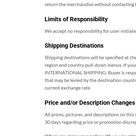
return the merchandise without contacting Li
Limits of Responsibility
We accept no responsibility for user-initiat
Shipping Destinations
Shipping destinations will be specified at c
region and country pull-down menus. If your 
INTERNATIONAL SHIPPING: Buyer is responsibl
that may be levied by the destination countr
current exchange rate.
Price and/or Description Changes
All prices, pictures, and descriptions on thi
30 days regarding price or promotion discre
When you place your order with us, you agree 